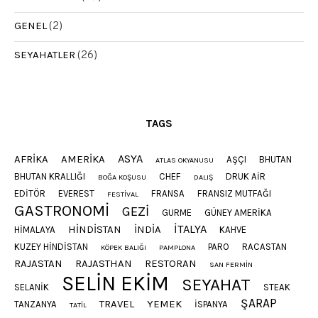
GENEL
(2)
SEYAHATLER
(26)
TAGS
ASYA
AFRIKA
AMERIKA
AŞÇI
BHUTAN
ATLAS OKYANUSU
BHUTAN KRALLIĞI
CHEF
DRUK AIR
BOĞA KOŞUSU
DALIŞ
EDITÖR
EVEREST
FRANSA
FRANSIZ MUTFAĞI
FESTIVAL
GASTRONOMI
GEZI
GURME
GÜNEY AMERIKA
ITALYA
HINDISTAN
INDIA
HIMALAYA
KAHVE
KUZEY HINDISTAN
PARO
RACASTAN
KÖPEK BALIĞI
PAMPLONA
RAJASTAN
RAJASTHAN
RESTORAN
SAN FERMIN
SELIN EKIM
SEYAHAT
SELANIK
STEAK
ŞARAP
TRAVEL
YEMEK
TANZANYA
İSPANYA
TATIL