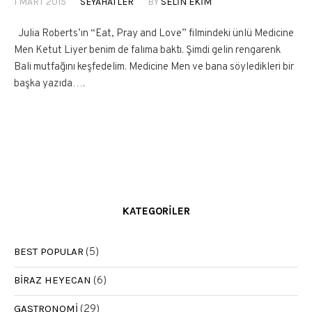
1 MART 2015
SEYAHATLER
BY
SELIN EKIM
Julia Roberts’ın “Eat, Pray and Love” filmindeki ünlü Medicine
Men Ketut Liyer benim de falıma baktı. Şimdi gelin rengarenk
Bali mutfağını keşfedelim. Medicine Men ve bana söyledikleri bir
başka yazıda….
KATEGORILER
BEST POPULAR
(5)
BIRAZ HEYECAN
(6)
GASTRONOMI
(29)