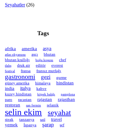
Seyahatler
(26)
Tags
asya
afrika
amerika
aşçı
bhutan
atlas okyanusu
bhutan krallığı
chef
boğa koşusu
druk air
editör
everest
dalış
fransa
fransız mutfağı
festival
gastronomi
gezi
gurme
hindistan
güney amerika
himalaya
italya
india
kahve
kuzey hindistan
köpek balığı
pamplona
rajastan
rajasthan
paro
racastan
restoran
selanik
san fermin
selin ekim
seyahat
travel
steak
tanzanya
tatil
şarap
yemek
İspanya
şef