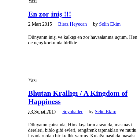
Yazı
En zor iniş !!!
2 Mart 2015
Biraz Heyecan
by
Selin Ekim
Dünyanın inişi ve kalkışı en zor havaalanına uçtum. He
de uçuş korkumla birlikte…
Yazı
Bhutan Krallıgı / A Kingdom of
Happiness
23 Şubat 2015
Seyahatler
by
Selin Ekim
Dünyanın çatısında, Himalayaların arasında, masmavi
dereleri, biblo gibi evleri, rengârenk tapınakları ve mutlu
insanları olan bir krallık varmış. Kulağa nasıl da masalsı