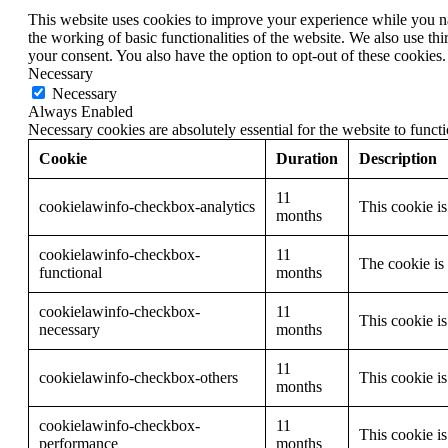
This website uses cookies to improve your experience while you nav
the working of basic functionalities of the website. We also use t
your consent. You also have the option to opt-out of these cookies
Necessary
Necessary
Always Enabled
Necessary cookies are absolutely essential for the website to funct
Cookie
Duration
Description
11
cookielawinfo-checkbox-analytics
This cookie i
months
cookielawinfo-checkbox-
11
The cookie is
functional
months
cookielawinfo-checkbox-
11
This cookie i
necessary
months
11
cookielawinfo-checkbox-others
This cookie i
months
cookielawinfo-checkbox-
11
This cookie i
performance
months