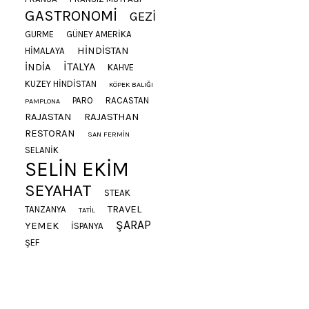
GASTRONOMI
GEZI
GURME
GÜNEY AMERIKA
HINDISTAN
HIMALAYA
ITALYA
INDIA
KAHVE
KUZEY HINDISTAN
KÖPEK BALIĞI
PARO
RACASTAN
PAMPLONA
RAJASTAN
RAJASTHAN
RESTORAN
SAN FERMIN
SELANIK
SELIN EKIM
SEYAHAT
STEAK
TRAVEL
TANZANYA
TATIL
ŞARAP
YEMEK
İSPANYA
ŞEF