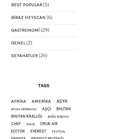
BEST POPULAR
(5)
BIRAZ HEYECAN
(6)
GASTRONOMI
(29)
GENEL
(2)
SEYAHATLER
(26)
TAGS
ASYA
AFRIKA
AMERIKA
AŞÇI
BHUTAN
ATLAS OKYANUSU
BHUTAN KRALLIĞI
BOĞA KOŞUSU
CHEF
DRUK AIR
DALIŞ
EDITÖR
EVEREST
FESTIVAL
FRANSA
FRANSIZ MUTFAĞI