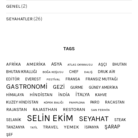
GENEL
(2)
SEYAHATLER
(26)
TAGS
ASYA
AFRIKA
AMERIKA
AŞÇI
BHUTAN
ATLAS OKYANUSU
BHUTAN KRALLIĞI
CHEF
DRUK AIR
BOĞA KOŞUSU
DALIŞ
EDITÖR
EVEREST
FRANSA
FRANSIZ MUTFAĞI
FESTIVAL
GASTRONOMI
GEZI
GURME
GÜNEY AMERIKA
ITALYA
HINDISTAN
INDIA
HIMALAYA
KAHVE
KUZEY HINDISTAN
PARO
RACASTAN
KÖPEK BALIĞI
PAMPLONA
RAJASTAN
RAJASTHAN
RESTORAN
SAN FERMIN
SELIN EKIM
SEYAHAT
SELANIK
STEAK
ŞARAP
TRAVEL
YEMEK
TANZANYA
İSPANYA
TATIL
ŞEF