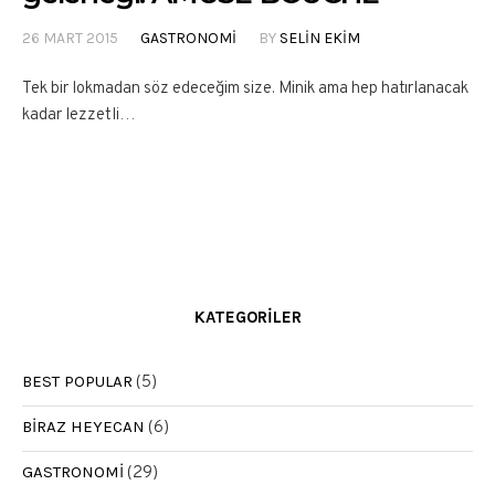
26 MART 2015
GASTRONOMI
BY
SELIN EKIM
Tek bir lokmadan söz edeceğim size. Minik ama hep hatırlanacak
kadar lezzetli…
KATEGORILER
BEST POPULAR
(5)
BIRAZ HEYECAN
(6)
GASTRONOMI
(29)