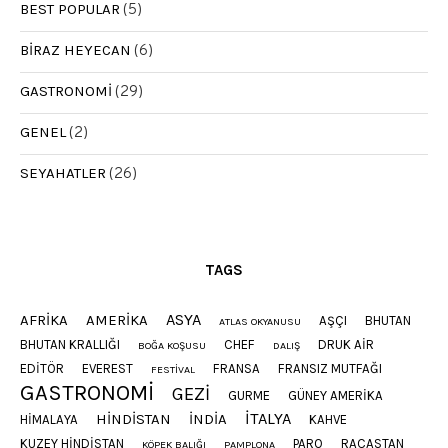
BEST POPULAR
(5)
BIRAZ HEYECAN
(6)
GASTRONOMI
(29)
GENEL
(2)
SEYAHATLER
(26)
TAGS
ASYA
AFRIKA
AMERIKA
AŞÇI
BHUTAN
ATLAS OKYANUSU
BHUTAN KRALLIĞI
CHEF
DRUK AIR
BOĞA KOŞUSU
DALIŞ
EDITÖR
EVEREST
FRANSA
FRANSIZ MUTFAĞI
FESTIVAL
GASTRONOMI
GEZI
GURME
GÜNEY AMERIKA
ITALYA
HINDISTAN
INDIA
HIMALAYA
KAHVE
KUZEY HINDISTAN
PARO
RACASTAN
KÖPEK BALIĞI
PAMPLONA