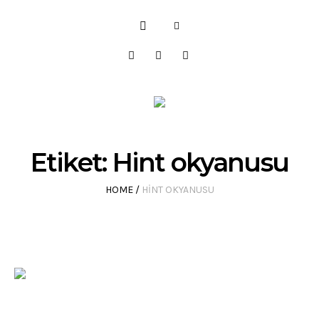
Etiket:
Hint okyanusu
HOME
/
HINT OKYANUSU