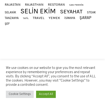
RAJASTAN
RAJASTHAN
RESTORAN
SAN FERMIN
SELIN EKIM
SEYAHAT
SELANIK
STEAK
ŞARAP
TRAVEL
YEMEK
TANZANYA
İSPANYA
TATIL
ŞEF
We use cookies on our website to give you the most relevant
experience by remembering your preferences and repeat
visits. By clicking “Accept All”, you consent to the use of ALL
the cookies. However, you may visit "Cookie Settings" to
provide a controlled consent.
Cookie Settings
Accept All
Selin Ekim © 2021 / All Rights Reserved - Gülfer Işık