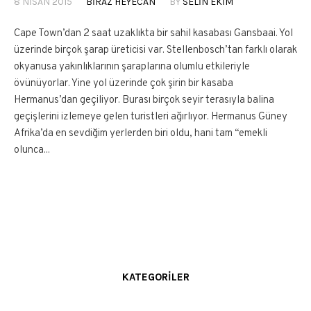
8 NISAN 2015
BIRAZ HEYECAN
BY
SELIN EKIM
Cape Town’dan 2 saat uzaklıkta bir sahil kasabası Gansbaai. Yol
üzerinde birçok şarap üreticisi var. Stellenbosch’tan farklı olarak
okyanusa yakınlıklarının şaraplarına olumlu etkileriyle
övünüyorlar. Yine yol üzerinde çok şirin bir kasaba
Hermanus’dan geçiliyor. Burası birçok seyir terasıyla balina
geçişlerini izlemeye gelen turistleri ağırlıyor. Hermanus Güney
Afrika’da en sevdiğim yerlerden biri oldu, hani tam “emekli
olunca...
KATEGORILER