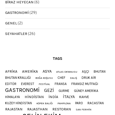
BIRAZ HEYECAN
(6)
GASTRONOMI
(29)
GENEL
(2)
SEYAHATLER
(26)
TAGS
ASYA
AFRIKA
AMERIKA
AŞÇI
BHUTAN
ATLAS OKYANUSU
BHUTAN KRALLIĞI
CHEF
DRUK AIR
BOĞA KOŞUSU
DALIŞ
EDITÖR
EVEREST
FRANSA
FRANSIZ MUTFAĞI
FESTIVAL
GASTRONOMI
GEZI
GURME
GÜNEY AMERIKA
ITALYA
HINDISTAN
INDIA
HIMALAYA
KAHVE
KUZEY HINDISTAN
PARO
RACASTAN
KÖPEK BALIĞI
PAMPLONA
RAJASTAN
RAJASTHAN
RESTORAN
SAN FERMIN