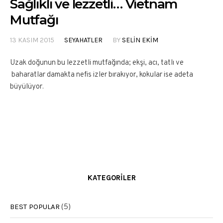
Sağlıklı ve lezzetli… Vietnam
Mutfağı
13 KASIM 2015
SEYAHATLER
BY
SELIN EKIM
Uzak doğunun bu lezzetli mutfağında; ekşi, acı, tatlı ve
baharatlar damakta nefis izler bırakıyor, kokular ise adeta
büyülüyor.
KATEGORILER
BEST POPULAR
(5)