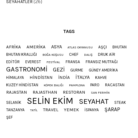
SEYAHATLER
(26)
TAGS
ASYA
AFRIKA
AMERIKA
AŞÇI
BHUTAN
ATLAS OKYANUSU
BHUTAN KRALLIĞI
CHEF
DRUK AIR
BOĞA KOŞUSU
DALIŞ
EDITÖR
EVEREST
FRANSA
FRANSIZ MUTFAĞI
FESTIVAL
GASTRONOMI
GEZI
GURME
GÜNEY AMERIKA
ITALYA
HINDISTAN
INDIA
HIMALAYA
KAHVE
KUZEY HINDISTAN
PARO
RACASTAN
KÖPEK BALIĞI
PAMPLONA
RAJASTAN
RAJASTHAN
RESTORAN
SAN FERMIN
SELIN EKIM
SEYAHAT
SELANIK
STEAK
ŞARAP
TRAVEL
YEMEK
TANZANYA
İSPANYA
TATIL
ŞEF