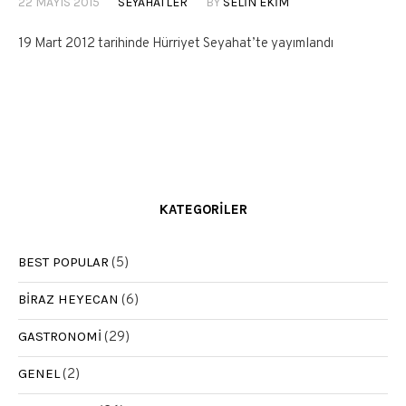
22 MAYIS 2015
SEYAHATLER
BY
SELIN EKIM
19 Mart 2012 tarihinde Hürriyet Seyahat’te yayımlandı
KATEGORILER
BEST POPULAR
(5)
BIRAZ HEYECAN
(6)
GASTRONOMI
(29)
GENEL
(2)