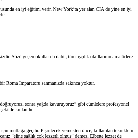
sunda en iyi eğitimi verir. New York’ta yer alan CIA de yine en iyi
dır.
zdir. Sözü geçen okullar da dahil, tüm aşçılık okullarının amatörlere
 bir Roma İmparatoru sanmanızda sakınca yoktur.
kaş doğruyoruz, sonra yağda kavuruyoruz” gibi cümlelere profesyonel
ekilde kullanılır.
çin mutfağa geçilir. Pişirilecek yemekten önce, kullanılan tekniklerin
nız “eline sağlık çok lezzetli olmuş” demez. Elbette lezzet de