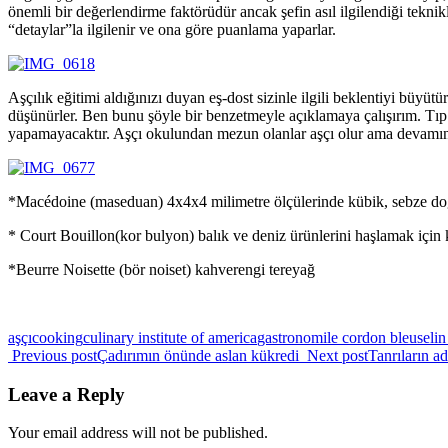
önemli bir değerlendirme faktörüdür ancak şefin asıl ilgilendiği tekn
“detaylar”la ilgilenir ve ona göre puanlama yaparlar.
Aşçılık eğitimi aldığınızı duyan eş-dost sizinle ilgili beklentiyi büyüt
düşünürler. Ben bunu şöyle bir benzetmeyle açıklamaya çalışırım. Tıp 
yapamayacaktır. Aşçı okulundan mezun olanlar aşçı olur ama devamında n
*Macédoine (maseduan) 4x4x4 milimetre ölçülerinde kübik, sebze do
* Court Bouillon(kor bulyon) balık ve deniz ürünlerini haşlamak için k
*Beurre Noisette (bör noiset) kahverengi tereyağ
aşçı
cooking
culinary institute of america
gastronomi
le cordon bleu
seli
Previous post
Çadırımın önünde aslan kükredi
Next post
Tanrıların a
Leave a Reply
Your email address will not be published.