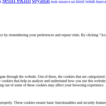
selin ekim
seyahat
travel
yemek
ik
steak
tanzanya
İspanya
tatil
ce by remembering your preferences and repeat visits. By clicking “Ac
e through the website. Out of these, the cookies that are categorized a
rty cookies that help us analyze and understand how you use this websit
ting out of some of these cookies may affect your browsing experience.
 properly. These cookies ensure basic functionalities and security featu