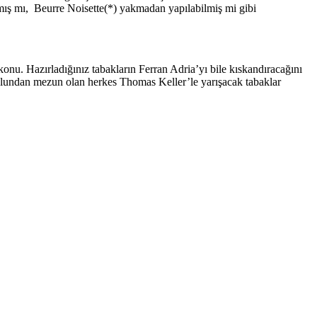
anmış mı, Beurre Noisette(*) yakmadan yapılabilmiş mi gibi
r konu. Hazırladığınız tabakların Ferran Adria’yı bile kıskandıracağını
okulundan mezun olan herkes Thomas Keller’le yarışacak tabaklar