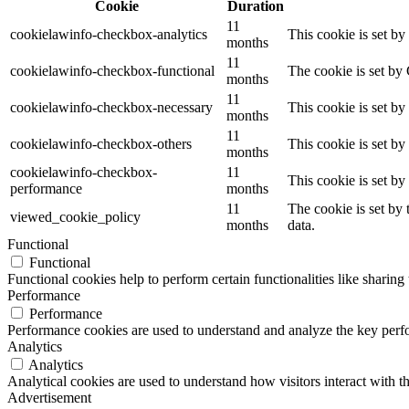
Cookie
Duration
11
cookielawinfo-checkbox-analytics
This cookie is set b
months
11
cookielawinfo-checkbox-functional
The cookie is set by
months
11
cookielawinfo-checkbox-necessary
This cookie is set b
months
11
cookielawinfo-checkbox-others
This cookie is set b
months
cookielawinfo-checkbox-
11
This cookie is set b
performance
months
11
The cookie is set by
viewed_cookie_policy
months
data.
Functional
Functional
Functional cookies help to perform certain functionalities like sharing 
Performance
Performance
Performance cookies are used to understand and analyze the key perfor
Analytics
Analytics
Analytical cookies are used to understand how visitors interact with th
Advertisement