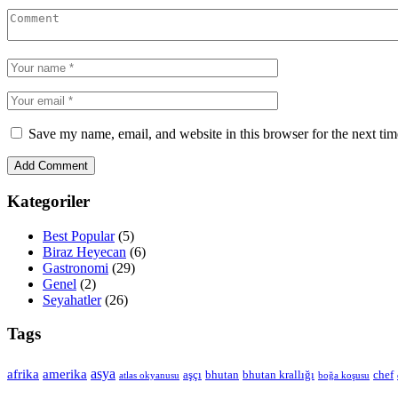
Save my name, email, and website in this browser for the next ti
Kategoriler
Best Popular
(5)
Biraz Heyecan
(6)
Gastronomi
(29)
Genel
(2)
Seyahatler
(26)
Tags
asya
afrika
amerika
aşçı
bhutan
bhutan krallığı
chef
atlas okyanusu
boğa koşusu