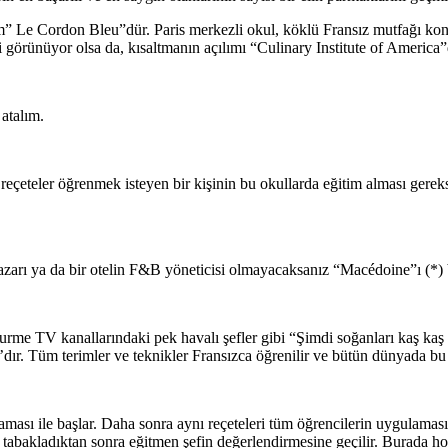
m” Le Cordon Bleu”dür. Paris merkezli okul, köklü Fransız mutfağı konu
bi görünüyor olsa da, kısaltmanın açılımı “Culinary Institute of America”
 atalım.
eçeteler öğrenmek isteyen bir kişinin bu okullarda eğitim alması gereksi
zarı ya da bir otelin F&B yöneticisi olmayacaksanız “Macédoine”ı (*)
r. Gurme TV kanallarındaki pek havalı şefler gibi “Şimdi soğanları kaş 
ır. Tüm terimler ve teknikler Fransızca öğrenilir ve bütün dünyada bu ş
ası ile başlar. Daha sonra aynı reçeteleri tüm öğrencilerin uygulaması i
akladıktan sonra eğitmen şefin değerlendirmesine geçilir. Burada hoca