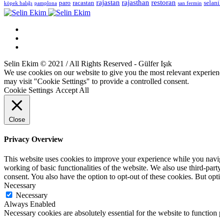
rajastan
rajasthan
restoran
paro
racastan
selan
köpek balığı
pamplona
san fermin
Selin Ekim © 2021 / All Rights Reserved - Gülfer Işık
We use cookies on our website to give you the most relevant experien
may visit "Cookie Settings" to provide a controlled consent.
Cookie Settings
Accept All
Close
Privacy Overview
This website uses cookies to improve your experience while you navigat
working of basic functionalities of the website. We also use third-pa
consent. You also have the option to opt-out of these cookies. But op
Necessary
Necessary
Always Enabled
Necessary cookies are absolutely essential for the website to function