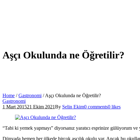
Aşçı Okulunda ne Öğretilir?
Home
/
Gastronomi
/
Aşçı Okulunda ne Öğretilir?
Gastronomi
1 Mart 2015
21 Ekim 2021
By
Selin Ekim
0 comments
0 likes
“Tabi ki yemek yapmayı” diyorsanız yaratıcı esprinize gülüyorum ve
Dünyada hemen her ülkede birçok aşçılık okulu var. Ancak bu okulların