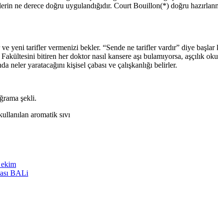
iklerin ne derece doğru uygulandığıdır. Court Bouillon(*) doğru hazırl
ür ve yeni tarifler vermenizi bekler. “Sende ne tarifler vardır” diye başla
Fakültesini bitiren her doktor nasıl kansere aşı bulamıyorsa, aşçılık 
eler yaratacağını kişisel çabası ve çalışkanlığı belirler.
ğrama şekli.
ullanılan aromatik sıvı
n ekim
dası BALi