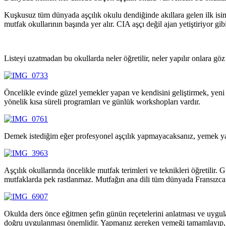
Kuşkusuz tüm dünyada aşçılık okulu dendiğinde akıllara gelen ilk isi
mutfak okullarının başında yer alır. CIA aşçı değil ajan yetiştiriyor gi
Listeyi uzatmadan bu okullarda neler öğretilir, neler yapılır onlara göz
Öncelikle evinde güzel yemekler yapan ve kendisini geliştirmek, yeni r
yönelik kısa süreli programları ve günlük workshopları vardır.
Demek istediğim eğer profesyonel aşçılık yapmayacaksanız, yemek ya
Aşçılık okullarında öncelikle mutfak terimleri ve teknikleri öğretili
mutfaklarda pek rastlanmaz. Mutfağın ana dili tüm dünyada Fransızca’d
Okulda ders önce eğitmen şefin günün reçetelerini anlatması ve uygulam
doğru uygulanması önemlidir. Yapmanız gereken yemeği tamamlayıp, tab