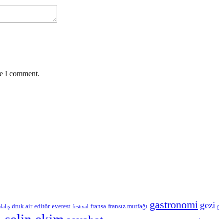
me I comment.
gastronomi
gezi
druk air
editör
everest
fransa
fransız mutfağı
dalış
festival