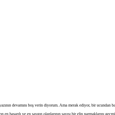
 yazının devamını boş verin diyorum. Ama merak ediyor, bir ucundan ba
 en başarılı ve en saygın olanlarının sayısı bir elin parmaklarını geçmi