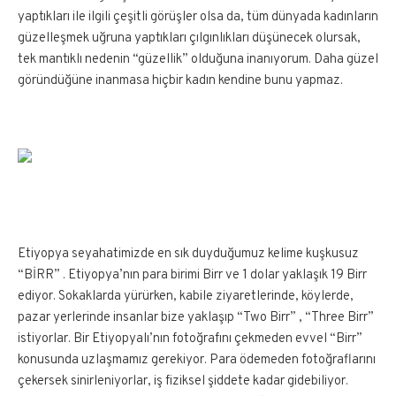
yaptıkları ile ilgili çeşitli görüşler olsa da, tüm dünyada kadınların
güzelleşmek uğruna yaptıkları çılgınlıkları düşünecek olursak,
tek mantıklı nedenin “güzellik” olduğuna inanıyorum. Daha güzel
göründüğüne inanmasa hiçbir kadın kendine bunu yapmaz.
Etiyopya seyahatimizde en sık duyduğumuz kelime kuşkusuz
“BİRR” . Etiyopya’nın para birimi Birr ve 1 dolar yaklaşık 19 Birr
ediyor. Sokaklarda yürürken, kabile ziyaretlerinde, köylerde,
pazar yerlerinde insanlar bize yaklaşıp “Two Birr” , “Three Birr”
istiyorlar. Bir Etiyopyalı’nın fotoğrafını çekmeden evvel “Birr”
konusunda uzlaşmamız gerekiyor. Para ödemeden fotoğraflarını
çekersek sinirleniyorlar, iş fiziksel şiddete kadar gidebiliyor.