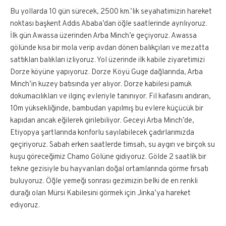
Bu yollarda 10 gün sürecek, 2500 km.’lik seyahatimizin hareket
noktası başkent Addis Ababa’dan öğle saatlerinde ayrılıyoruz.
İlk gün Awassa üzerinden Arba Minch’e geçiyoruz. Awassa
gölünde kısa bir mola verip avdan dönen balıkçıları ve mezatta
sattıkları balıkları izliyoruz. Yol üzerinde ilk kabile ziyaretimizi
Dorze köyüne yapıyoruz. Dorze Köyü Guge dağlarında, Arba
Minch’in kuzey batısında yer alıyor. Dorze kabilesi pamuk
dokumacılıkları ve ilginç evleriyle tanınıyor. Fil kafasını andıran,
10m yüksekliğinde, bambudan yapılmış bu evlere küçücük bir
kapıdan ancak eğilerek girilebiliyor. Geceyi Arba Minch’de,
Etiyopya şartlarında konforlu sayılabilecek çadırlarımızda
geçiriyoruz. Sabah erken saatlerde timsah, su aygırı ve birçok su
kuşu göreceğimiz Chamo Gölüne gidiyoruz. Gölde 2 saatlik bir
tekne gezisiyle bu hayvanları doğal ortamlarında görme fırsatı
buluyoruz. Öğle yemeği sonrası gezimizin belki de en renkli
durağı olan Mürsi Kabilesini görmek için Jinka’ya hareket
ediyoruz.