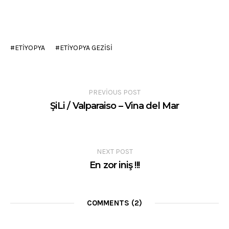
ETIYOPYA
ETIYOPYA GEZISI
PREVIOUS POST
ŞiLi / Valparaiso – Vina del Mar
NEXT POST
En zor iniş !!!
COMMENTS (2)