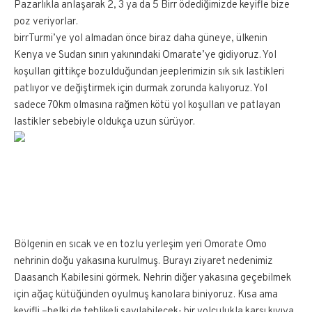
Pazarlıkla anlaşarak 2, 3 ya da 5 Birr ödediğimizde keyifle bize
poz veriyorlar.
birrTurmi’ye yol almadan önce biraz daha güneye, ülkenin
Kenya ve Sudan sınırı yakınındaki Omarate’ye gidiyoruz. Yol
koşulları gittikçe bozulduğundan jeeplerimizin sık sık lastikleri
patlıyor ve değiştirmek için durmak zorunda kalıyoruz. Yol
sadece 70km olmasına rağmen kötü yol koşulları ve patlayan
lastikler sebebiyle oldukça uzun sürüyor.
Bölgenin en sıcak ve en tozlu yerleşim yeri Omorate Omo
nehrinin doğu yakasına kurulmuş. Burayı ziyaret nedenimiz
Daasanch Kabilesini görmek. Nehrin diğer yakasına geçebilmek
için ağaç kütüğünden oyulmuş kanolara biniyoruz. Kısa ama
keyifli –belki de tehlikeli sayılabilecek- bir yolculukla karşı kıyıya