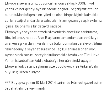
Etiyopya seyahatimiz boyunca her gün yaklaşık 300km yol
yaptık ve her geceyi ayrı bir otelde geçirdik. Seçtiğimiz oteller
bulundukları bölgenin en iyileri de olsa, birçok kişinin kalmakta
zorlanacağı standartlara sahiptiler. Bizim gezmeye aşık ekibimiz
içinse, bu önemsiz bir detaydı sadece…
Etiyopya’ya seyahat etmek isteyenlerin öncelikle sarıhumma,
tifo, tetanoz, hepatit A ve B aşılarını tamamlamaları ve ülkeye
girerken aşı kartlarını yanlarında bulundurmaları gerekiyor. Sıtma
riski nedeniyle seyahat süresince ilaç kullanılması öneriliyor.
Ayrıca sinek kovucu spreyler kullanmakta fayda var. Türk Hava
Yolları İstanbul’dan Addis Ababa’ya her gün direkt uçuyor.
Etiopya Türk vatandaşlarına vize uyguluyor, vize Ankara’daki
büyükelçilikten alınıyor.
*** Etiyopya yazım 10 Mart 2014 tarihinde Hürriyet gazetesinin
Seyahat ekinde yayımandı.