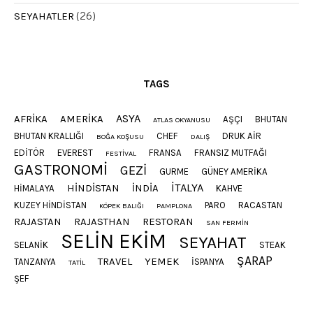
SEYAHATLER
(26)
TAGS
ASYA
AFRIKA
AMERIKA
AŞÇI
BHUTAN
ATLAS OKYANUSU
BHUTAN KRALLIĞI
CHEF
DRUK AIR
BOĞA KOŞUSU
DALIŞ
EDITÖR
EVEREST
FRANSA
FRANSIZ MUTFAĞI
FESTIVAL
GASTRONOMI
GEZI
GURME
GÜNEY AMERIKA
ITALYA
HINDISTAN
INDIA
HIMALAYA
KAHVE
KUZEY HINDISTAN
PARO
RACASTAN
KÖPEK BALIĞI
PAMPLONA
RAJASTAN
RAJASTHAN
RESTORAN
SAN FERMIN
SELIN EKIM
SEYAHAT
SELANIK
STEAK
ŞARAP
TRAVEL
YEMEK
TANZANYA
İSPANYA
TATIL
ŞEF