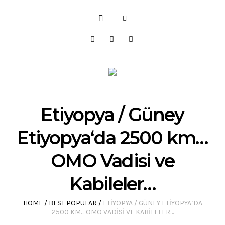
Etiyopya / Güney
Etiyopya‘da 2500 km…
OMO Vadisi ve
Kabileler…
HOME
/
BEST POPULAR
/
ETIYOPYA / GÜNEY ETIYOPYA‘DA
2500 KM… OMO VADISI VE KABILELER…