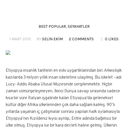
BEST POPULAR
,
SEYAHATLER
1 MART 2015
BY
SELIN EKIM
2 COMMENTS
0 LIKES
Etiyopya insanlık tarihinin en eski uygarlıklarından biri. Arkeolojik
kazılarda 3 milyon yıllık insan iskeletine ulaşılmış. Bu iskelet –adı
Lucy- Addis Ababa Ulusal Müzesinde sergilenmekte. Hiçbir
zaman sömürgeleşmeyen, İkinci Dünya savaşı sırasında sadece
kısa bir süre İtalyan işgalinde kalan Etiyopya’da geleneksel
kültür diğer Afrika ülkelerinden çok daha sağlam kalmış. 90’lı
yıllarda yaşanan iç çatışmalar sonrası yapılan halk oylamasıyla
Etiyopya’nın Kızıldeniz kıyısı ayrılıp, Eritre adında bağımsız bir
ülke olmuş. Etiyopya ise bir kara devleti haline gelmiş. Ülkenin